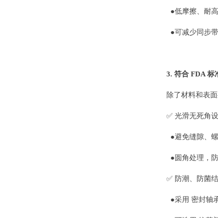
●低摩擦、耐高
●可减少同步带
3. 符合 FD
除了材料和表面
✅ 光滑无死角
●避免缝隙、螺
●圆角处理，防
✅ 防潮、防菌
●采用 密封轴