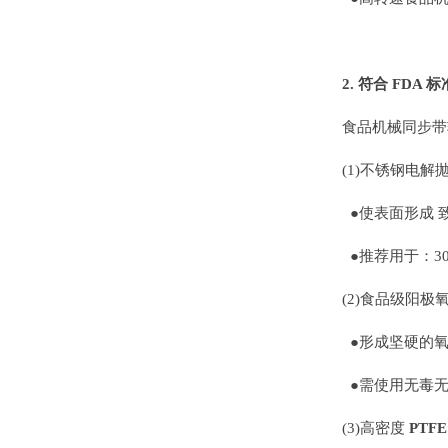
2. 符合 FDA
食品机械同步带
(1)不锈钢电解
●使表面形成 
●推荐用于：30
(2)食品级阳极
●形成坚硬的氧
●需使用无毒无
(3)高密度
PTF