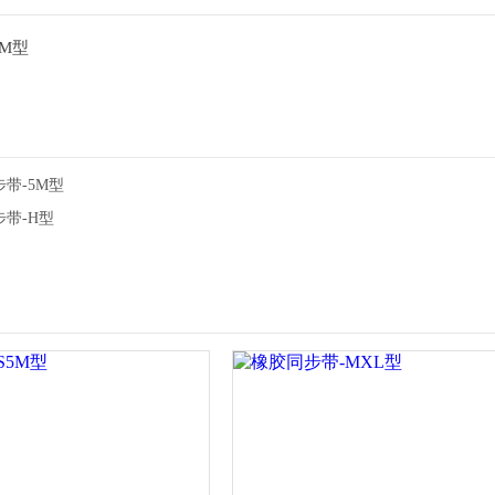
带-5M型
带-H型