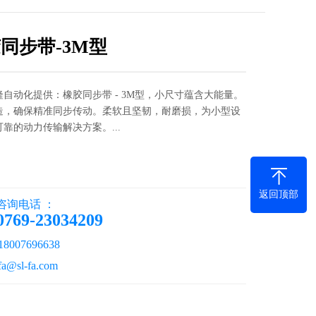
同步带-3M型
隆自动化提供：橡胶同步带 - 3M型，小尺寸蕴含大能量。
造，确保精准同步传动。柔软且坚韧，耐磨损，为小型设
靠的动力传输解决方案。...
返回顶部
咨询电话 ：
0769-23034209
007696638
@sl-fa.com