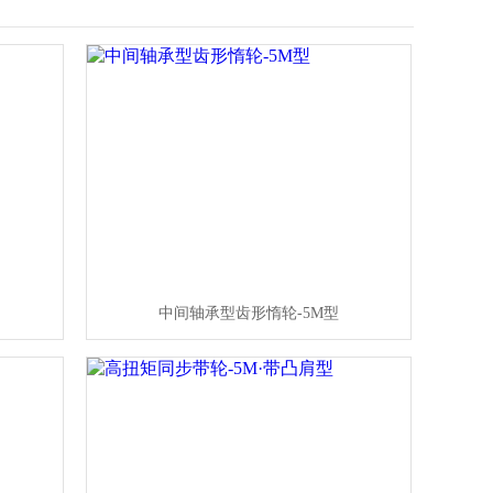
中间轴承型齿形惰轮-5M型