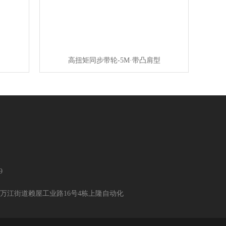
高扭矩同步带轮-5M·带凸肩型
9
万江街道赖屋工业路16号4栋上隆自动化